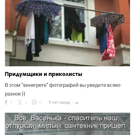
Придумщики и приколисты
В этом "винегрете" фотографий вы уведите всяко-
разное ))
0
1
0
9 лет назад
