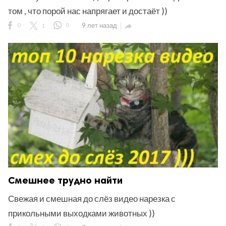
том , что порой нас напрягает и достаёт ))
0
1
0
9 лет назад

Смешнее трудно найти
Свежая и смешная до слёз видео нарезка с
прикольными выходками животных ))