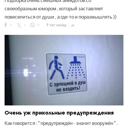
Подборка очень смешных анекдотов со
своеобразным юмором , который заставляет
повеселиться от души , а где-то и поразмышлять ))
0
1
0
9 лет назад

Очень уж прикольные предупреждения
Как говорится : " предупреждён - значит вооружён " .