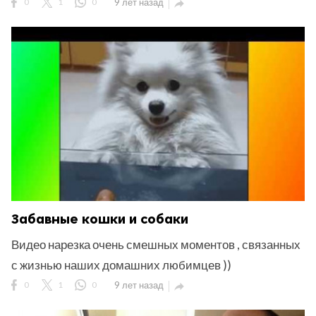
0
1
0
9 лет назад

Забавные кошки и собаки
Видео нарезка очень смешных моментов , связанных
с жизнью наших домашних любимцев ))
0
1
0
9 лет назад
