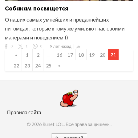
Собакам посвящется
О наших самых умнейших и преданнейших
питомцах , которые к тому же умиляют нас своими
манерами и поведением ))
0
1
0
9 лет назад

«
1
2
...
16
17
18
19
20
21
22
23
24
25
»
Правила сайта
© 2026 Runet LOL. Все права защищены.
русский